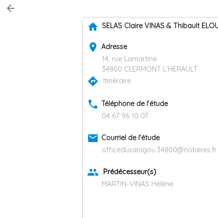
arrow_back
home
SELAS Claire VINAS & Thibault EL
place
Adresse
14, rue Lamartine
34800 CLERMONT L'HERAULT
directions
Itinéraire
phone
Téléphone de l'étude
04 67 96 10 07
email
Courriel de l'étude
officedusalagou.34800@notaires.fr
group
Prédécesseur(s)
MARTIN-VINAS Hélène