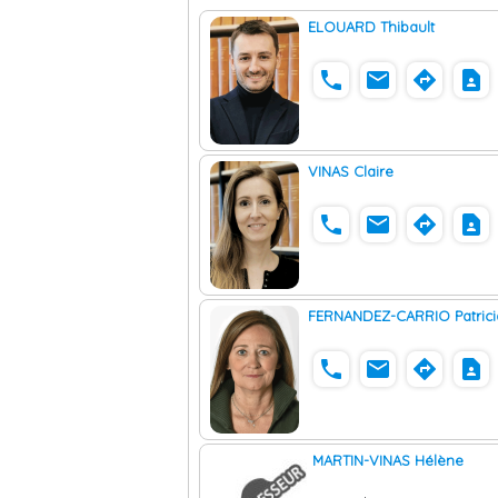
ELOUARD Thibault
phone
email
directions
contact_page
VINAS Claire
phone
email
directions
contact_page
FERNANDEZ-CARRIO Patrici
phone
email
directions
contact_page
MARTIN-VINAS Hélène