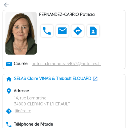
arrow_back
FERNANDEZ-CARRIO Patricia
phone
email
directions
contact_page
email
Courriel :
patricia.fernandez.34073@notaires.fr
home
SELAS Claire VINAS & Thibault ELOUARD
place
Adresse
14, rue Lamartine
34800 CLERMONT L'HERAULT
directions
Itinéraire
phone
Téléphone de l'étude