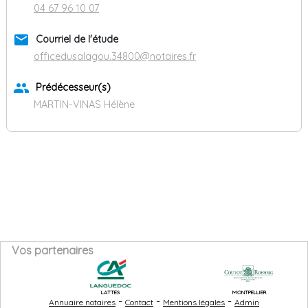
04 67 96 10 07
email
Courriel de l'étude
officedusalagou.34800@notaires.fr
group
Prédécesseur(s)
MARTIN-VINAS Hélène
Vos partenaires
LATTES
MONTPELLIER
-
-
-
Annuaire notaires
Contact
Mentions légales
Admin