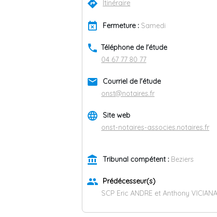
directions
Itinéraire
event_busy
Fermeture :
Samedi
phone
Téléphone de l'étude
04 67 77 80 77
email
Courriel de l'étude
onst@notaires.fr
language
Site web
onst-notaires-associes.notaires.fr
account_balance
Tribunal compétent :
Beziers
group
Prédécesseur(s)
SCP Eric ANDRE et Anthony VICIANA