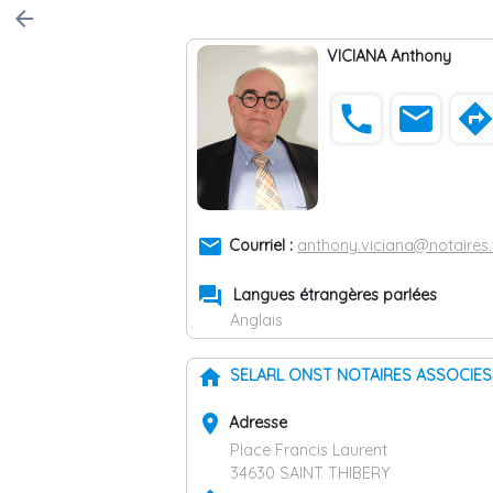
arrow_back
VICIANA Anthony
phone
email
direction
email
Courriel :
anthony.viciana@notaires.
forum
Langues étrangères parlées
Anglais
home
SELARL ONST NOTAIRES ASSOCIE
place
Adresse
Place Francis Laurent
34630 SAINT THIBERY