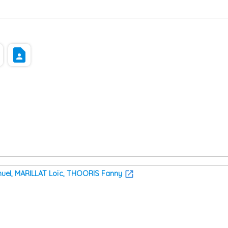
s
contact_page
uel, MARILLAT Loïc, THOORIS Fanny