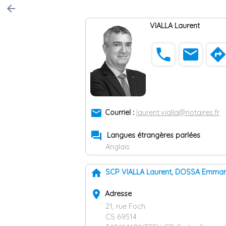
arrow_back
VIALLA Laurent
phone
email
direction
email
Courriel :
laurent.vialla@notaires.fr
forum
Langues étrangères parlées
Anglais
home
SCP VIALLA Laurent, DOSSA Emman
place
Adresse
21, rue Foch
CS 69514