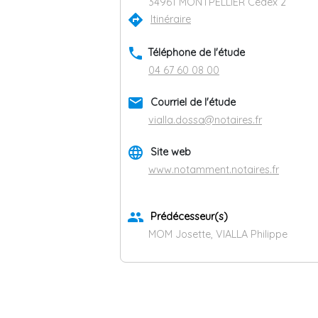
34961 MONTPELLIER Cedex 2
directions
Itinéraire
phone
Téléphone de l'étude
04 67 60 08 00
email
Courriel de l'étude
vialla.dossa@notaires.fr
language
Site web
www.notamment.notaires.fr
group
Prédécesseur(s)
MOM Josette, VIALLA Philippe