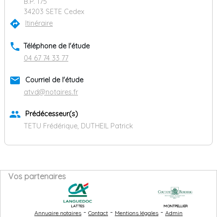
B.P. 175
34203 SETE Cedex
directions
Itinéraire
phone
Téléphone de l'étude
04 67 74 33 77
email
Courriel de l'étude
atvd@notaires.fr
group
Prédécesseur(s)
TETU Frédérique, DUTHEIL Patrick
Vos partenaires
LATTES
MONTPELLIER
-
-
-
Annuaire notaires
Contact
Mentions légales
Admin