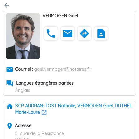
arrow_back
VERMOGEN Gaël
phone
email
directions
contact_page
email
Courriel :
gael.vermogen@notaires.fr
forum
Langues étrangères parlées
Anglais
home
SCP AUDRAN-TOST Nathalie, VERMOGEN Gaël, DUTHEIL
Marie-Laure
place
Adresse
5, quai de la Résistance