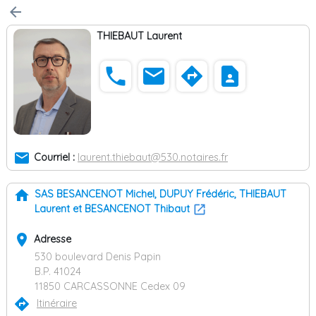
arrow_back
THIEBAUT Laurent
phone
email
directions
contact_page
email
Courriel :
laurent.thiebaut@530.notaires.fr
home
SAS BESANCENOT Michel, DUPUY Frédéric, THIEBAUT
Laurent et BESANCENOT Thibaut
place
Adresse
530 boulevard Denis Papin
B.P. 41024
11850 CARCASSONNE Cedex 09
directions
Itinéraire