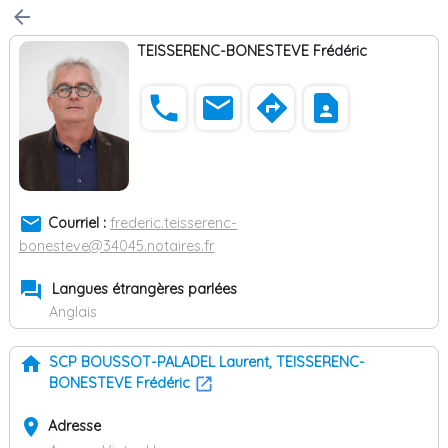
arrow_back
TEISSERENC-BONESTEVE Frédéric
phone
email
directions
contact_page
email
Courriel :
frederic.teisserenc-
bonesteve@34045.notaires.fr
forum
Langues étrangères parlées
Anglais
home
SCP BOUSSOT-PALADEL Laurent, TEISSERENC-
BONESTEVE Frédéric
place
Adresse