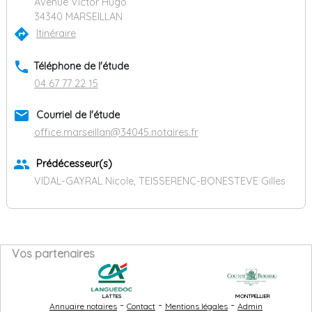
Avenue Victor Hugo
34340 MARSEILLAN
directions
Itinéraire
phone
Téléphone de l'étude
04 67 77 22 15
email
Courriel de l'étude
office.marseillan@34045.notaires.fr
group
Prédécesseur(s)
VIDAL-GAYRAL Nicole, TEISSERENC-BONESTEVE Gilles
Vos partenaires
LATTES
MONTPELLIER
-
-
-
Annuaire notaires
Contact
Mentions légales
Admin