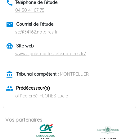
phone
Téléphone de l'étude
04 30 41 07 75
email
Courriel de l'étude
sc@34162.notaires.fr
language
Site web
www.siguie-coste-sete.notaires.fr/
account_balance
Tribunal compétent :
MONTPELLIER
group
Prédécesseur(s)
office créé, FLORES Lucie
Vos partenaires
LATTES
MONTPELLIER