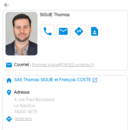
arrow_back
SIGUIE Thomas
phone
email
directions
contact_page
email
Courriel :
thomas.siguie@34162.notaires.fr
home
SAS Thomas SIGUIE et François COSTE
place
Adresse
4, rue Paul Baudassé
Le Nautica
34200 SETE
directions
Itinéraire