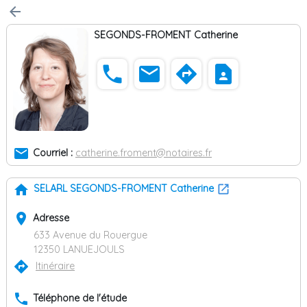
arrow_back
SEGONDS-FROMENT Catherine
phone
email
directions
contact_page
email
Courriel :
catherine.froment@notaires.fr
home
SELARL SEGONDS-FROMENT Catherine
place
Adresse
633 Avenue du Rouergue
12350 LANUEJOULS
directions
Itinéraire
phone
Téléphone de l'étude