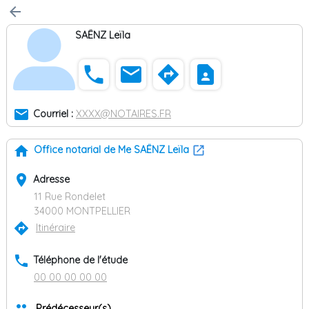
arrow_back
SAËNZ Leïla
phone
email
directions
contact_page
email
Courriel :
XXXX@NOTAIRES.FR
home
Office notarial de Me SAËNZ Leïla
place
Adresse
11 Rue Rondelet
34000 MONTPELLIER
directions
Itinéraire
phone
Téléphone de l'étude
00 00 00 00 00
Prédécesseur(s)