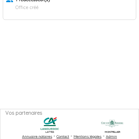
group
Office créé
Vos partenaires
LATTES
MONTPELLIER
-
-
-
Annuaire notaires
Contact
Mentions légales
Admin