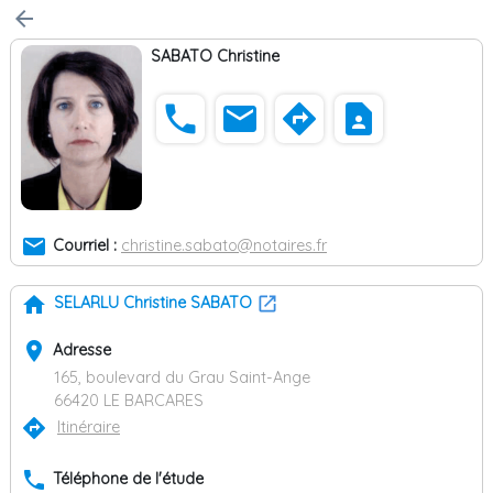
arrow_back
SABATO Christine
phone
email
directions
contact_page
email
Courriel :
christine.sabato@notaires.fr
home
SELARLU Christine SABATO
place
Adresse
165, boulevard du Grau Saint-Ange
66420 LE BARCARES
directions
Itinéraire
phone
Téléphone de l'étude