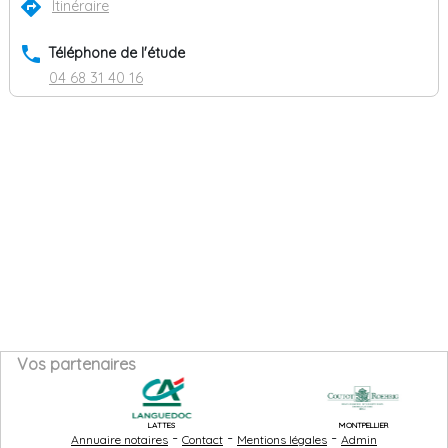
directions
Itinéraire
phone
Téléphone de l'étude
04 68 31 40 16
Vos partenaires
LATTES
MONTPELLIER
-
-
-
Annuaire notaires
Contact
Mentions légales
Admin