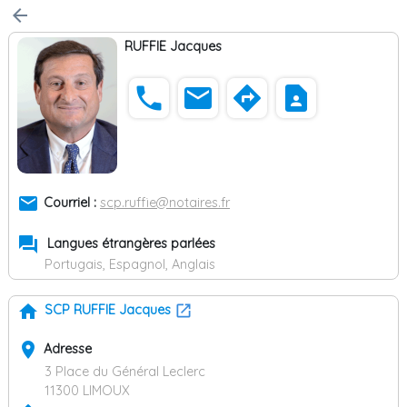
arrow_back
RUFFIE Jacques
phone
email
directions
contact_page
email
Courriel :
scp.ruffie@notaires.fr
forum
Langues étrangères parlées
Portugais, Espagnol, Anglais
home
SCP RUFFIE Jacques
place
Adresse
3 Place du Général Leclerc
11300 LIMOUX