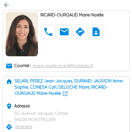
arrow_back
RICARD-OURGAUD Marie-Noëlle
phone
email
directions
contact_page
email
Courriel :
marie-noelle.ricard@notaires.fr
home
SELARL PEREZ Jean-Jacques, DURAND-JAUVION Anne-
Sophie, CONESA Carl, DELOCHE Marie, RICARD-
OURGAUD Marie-Noëlle
place
Adresse
55, avenue Jacques Cartier
34000 MONTPELLIER
directions
Itinéraire