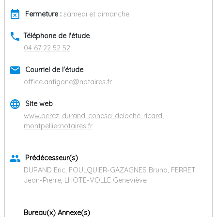
event_busy
Fermeture :
samedi et dimanche
phone
Téléphone de l'étude
04 67 22 52 52
email
Courriel de l'étude
office.antigone@notaires.fr
language
Site web
www.perez-durand-conesa-deloche-ricard-
montpellier.notaires.fr
group
Prédécesseur(s)
DURAND Eric, FOULQUIER-GAZAGNES Bruno, FERRET
Jean-Pierre, LHOTE-VOLLE Geneviève
Bureau(x) Annexe(s)