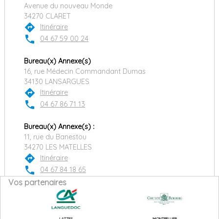
Avenue du nouveau Monde
34270 CLARET
directions
Itinéraire
phone
04 67 59 00 24
Bureau(x) Annexe(s)
16, rue Médecin Commandant Dumas
34130 LANSARGUES
directions
Itinéraire
phone
04 67 86 71 13
Bureau(x) Annexe(s) :
11, rue du Banestou
34270 LES MATELLES
directions
Itinéraire
phone
04 67 84 18 65
Vos partenaires
LATTES
MONTPELLIER