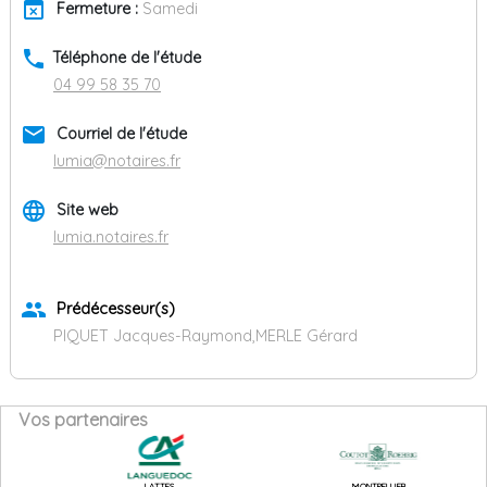
event_busy
Fermeture :
Samedi
phone
Téléphone de l'étude
04 99 58 35 70
email
Courriel de l'étude
lumia@notaires.fr
language
Site web
lumia.notaires.fr
group
Prédécesseur(s)
PIQUET Jacques-Raymond,MERLE Gérard
Vos partenaires
LATTES
MONTPELLIER