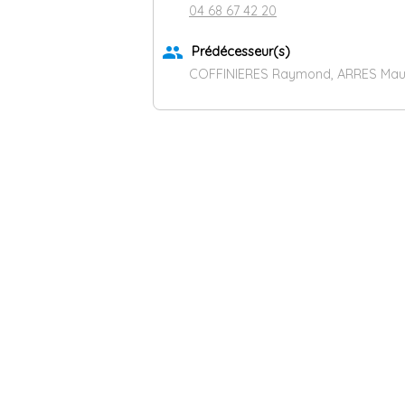
04 68 67 42 20
group
Prédécesseur(s)
COFFINIERES Raymond, ARRES Mauri