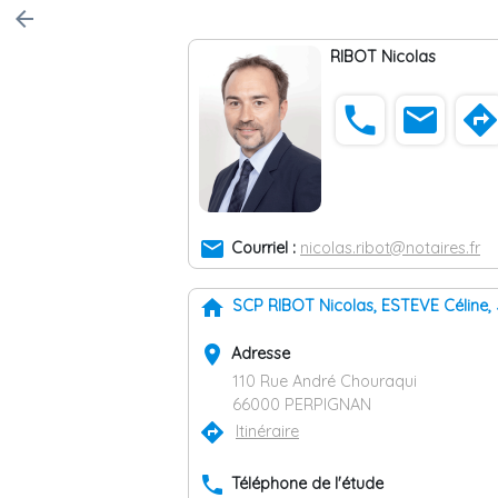
arrow_back
RIBOT Nicolas
phone
email
direction
email
Courriel :
nicolas.ribot@notaires.fr
home
SCP RIBOT Nicolas, ESTEVE Céline
place
Adresse
110 Rue André Chouraqui
66000 PERPIGNAN
directions
Itinéraire
phone
Téléphone de l'étude