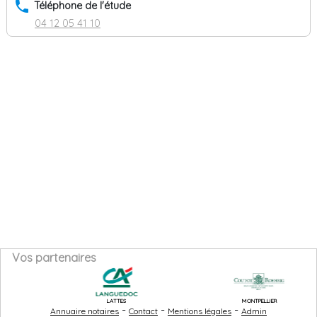
phone
Téléphone de l'étude
04 12 05 41 10
Vos partenaires
LATTES
MONTPELLIER
-
-
-
Annuaire notaires
Contact
Mentions légales
Admin