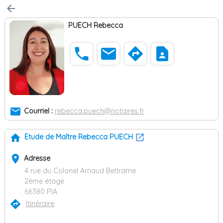
arrow_back
PUECH Rebecca
phone
email
directions
contact_page
email
Courriel :
rebecca.puech@notaires.fr
home
Etude de Maître Rebecca PUECH
place
Adresse
4 rue du Colonel Arnaud Beltrame
2ème étage
66380 PIA
directions
Itinéraire