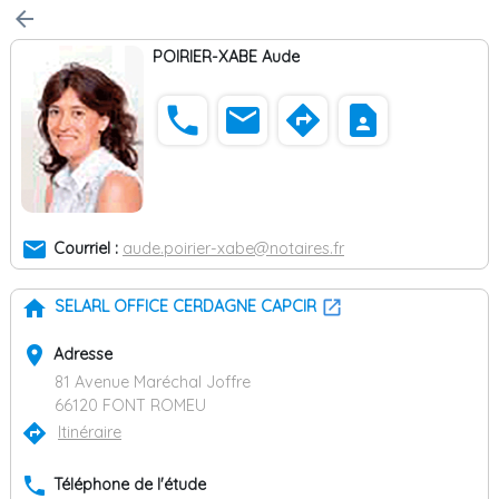
arrow_back
POIRIER-XABE Aude
phone
email
directions
contact_page
email
Courriel :
aude.poirier-xabe@notaires.fr
home
SELARL OFFICE CERDAGNE CAPCIR
place
Adresse
81 Avenue Maréchal Joffre
66120 FONT ROMEU
directions
Itinéraire
phone
Téléphone de l'étude