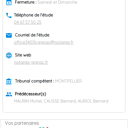
event_busy
Fermeture :
Samedi et Dimanche
phone
Téléphone de l'étude
04 67 57 50 25
email
Courriel de l'étude
office34076.gignac@notaires.fr
language
Site web
notaires-gignac.fr
account_balance
Tribunal compétent :
MONTPELLIER
group
Prédécesseur(s)
MAURIN Michel, CAUSSE Bernard, AURIOL Bernard
Vos partenaires