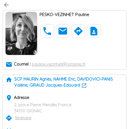
arrow_back
PESKO-VEZINHET Pauline
phone
email
directions
contact_page
email
Courriel :
pauline.vezinhet@notaires.fr
home
SCP MAURIN Agnès, NAHME Eric, DAVIDOVICI-PANIS
Valérie, GIRAUD Jacques-Edouard
place
Adresse
2, place Pierre Mendès France
34150 GIGNAC
directions
Itinéraire