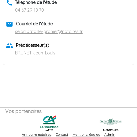
phone
Téléphone de l'étude
04 67 29 18 70
email
Courriel de l'étude
selarl.bataille-granier@notaires.fr
group
Prédécesseur(s)
BRUNET Jean-Louis
Vos partenaires
LATTES
MONTPELLIER
-
-
-
Annuaire notaires
Contact
Mentions légales
Admin