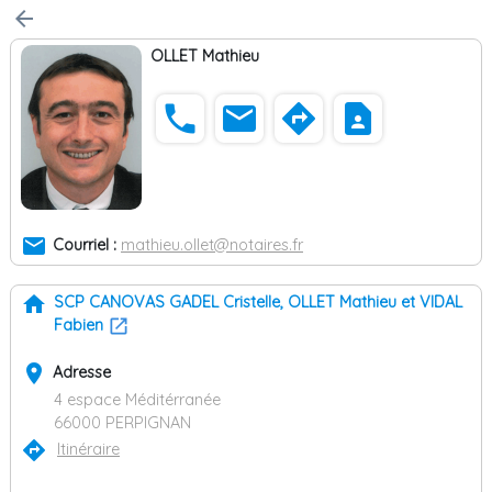
arrow_back
OLLET Mathieu
phone
email
directions
contact_page
email
Courriel :
mathieu.ollet@notaires.fr
home
SCP CANOVAS GADEL Cristelle, OLLET Mathieu et VIDAL
Fabien
place
Adresse
4 espace Méditérranée
66000 PERPIGNAN
directions
Itinéraire