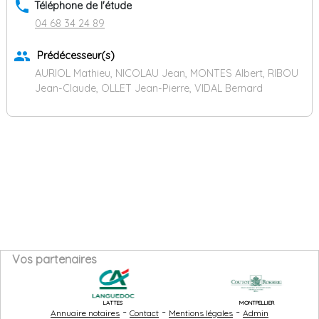
phone
Téléphone de l'étude
04 68 34 24 89
group
Prédécesseur(s)
AURIOL Mathieu, NICOLAU Jean, MONTES Albert, RIBOU
Jean-Claude, OLLET Jean-Pierre, VIDAL Bernard
Vos partenaires
LATTES
MONTPELLIER
-
-
-
Annuaire notaires
Contact
Mentions légales
Admin