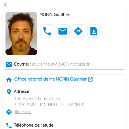
arrow_back
MORIN Gauthier
phone
email
directions
contact_page
email
Courriel :
etude.morin@34071.notaires.fr
home
Office notarial de Me MORIN Gauthier
place
Adresse
400 Avenue Louis Cancel
34270 SAINT-MATHIEU-DE-TRÉVIERS
directions
Itinéraire
phone
Téléphone de l'étude