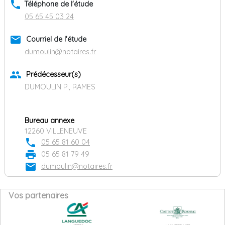
phone
Téléphone de l'étude
05 65 45 03 24
email
Courriel de l'étude
dumoulin@notaires.fr
group
Prédécesseur(s)
DUMOULIN P., RAMES
Bureau annexe
12260 VILLENEUVE
phone
05 65 81 60 04
print
05 65 81 79 49
email
dumoulin@notaires.fr
Vos partenaires