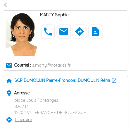
arrow_back
MARTY Sophie
phone
email
directions
contact_page
email
Courriel :
s.marty@notaires.fr
home
SCP DUMOULIN Pierre-François, DUMOULIN Rémi
place
Adresse
place Louis Fontanges
B.P. 313
12203 VILLEFRANCHE DE ROUERGUE
directions
Itinéraire