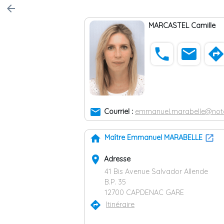
arrow_back
MARCASTEL Camille
phone
email
direction
email
Courriel :
emmanuel.marabelle@notai
home
Maître Emmanuel MARABELLE
place
Adresse
41 Bis Avenue Salvador Allende
B.P. 35
12700 CAPDENAC GARE
directions
Itinéraire