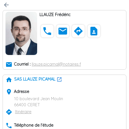
arrow_back
LLAUZE Frédéric
phone
email
directions
contact_page
email
Courriel :
llauze.picamal@notaires.f
home
SAS LLAUZE PICAMAL
place
Adresse
10 boulevard Jean Moulin
66400 CERET
directions
Itinéraire
phone
Téléphone de l'étude