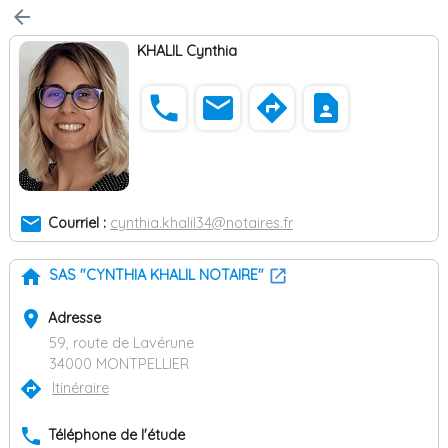
arrow_back
KHALIL Cynthia
phone
email
directions
contact_page
email
Courriel :
cynthia.khalil34@notaires.fr
home
SAS "CYNTHIA KHALIL NOTAIRE"
place
Adresse
59, route de Lavérune
34000 MONTPELLIER
directions
Itinéraire
phone
Téléphone de l'étude