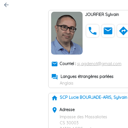
arrow_back
JOURFIER Sylvain
phone
email
direction
email
Courriel :
sj.agdenot@gmail.com
forum
Langues étrangères parlées
Anglais
home
SCP Lucie BOURJADE-ARIS, Sylvain
place
Adresse
Impasse des Massaliotes
CS 30003