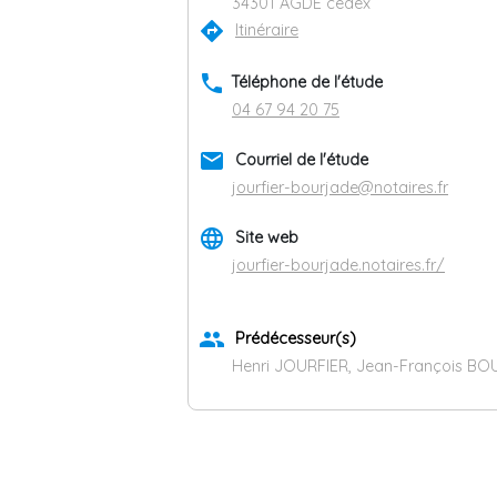
34301 AGDE cedex
directions
Itinéraire
phone
Téléphone de l'étude
04 67 94 20 75
email
Courriel de l'étude
jourfier-bourjade@notaires.fr
language
Site web
jourfier-bourjade.notaires.fr/
group
Prédécesseur(s)
Henri JOURFIER, Jean-François B