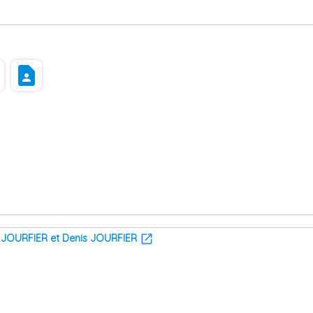
s
contact_page
 JOURFIER et Denis JOURFIER