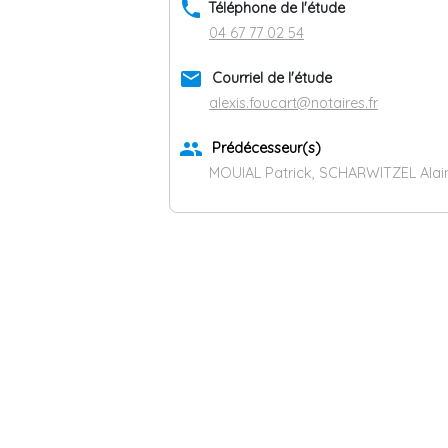
phone
Téléphone de l'étude
04 67 77 02 54
email
Courriel de l'étude
alexis.foucart@notaires.fr
group
Prédécesseur(s)
MOUIAL Patrick, SCHARWITZEL Alain