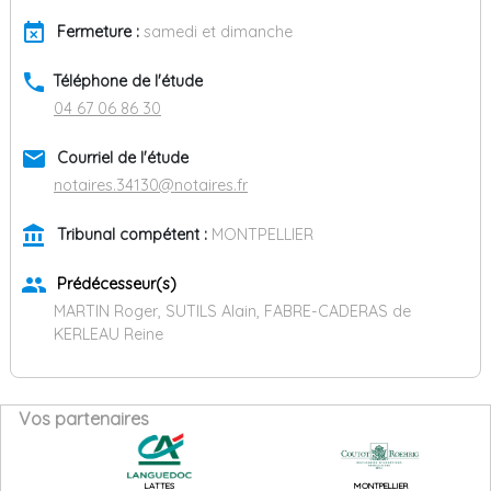
event_busy
Fermeture :
samedi et dimanche
phone
Téléphone de l'étude
04 67 06 86 30
email
Courriel de l'étude
notaires.34130@notaires.fr
account_balance
Tribunal compétent :
MONTPELLIER
group
Prédécesseur(s)
MARTIN Roger, SUTILS Alain, FABRE-CADERAS de
KERLEAU Reine
Vos partenaires
LATTES
MONTPELLIER