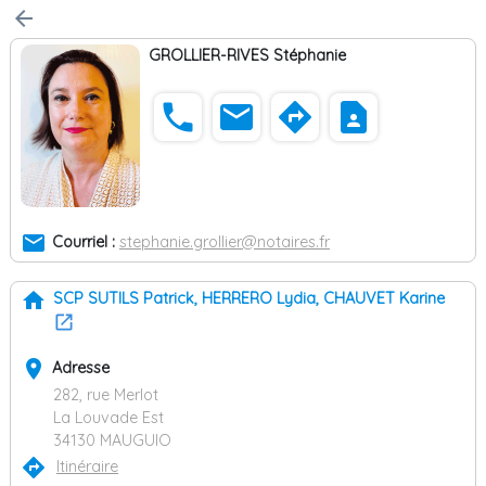
arrow_back
GROLLIER-RIVES Stéphanie
phone
email
directions
contact_page
email
Courriel :
stephanie.grollier@notaires.fr
home
SCP SUTILS Patrick, HERRERO Lydia, CHAUVET Karine
place
Adresse
282, rue Merlot
La Louvade Est
34130 MAUGUIO
directions
Itinéraire