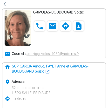
arrow_back
GRIVOLAS-BOUDOUARD Soizic
phone
email
directions
contact_page
email
Courriel :
soaziggrivolas.11060@notaires.fr
home
SCP GARCIA Arnaud, FAYET Anne et GRIVOLAS-
BOUDOUARD Soizic
place
Adresse
32, quai de Lorraine
11590 SALLELES D'AUDE
directions
Itinéraire