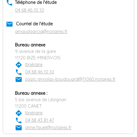
phone
Téléphone de l'étude
04 68 46 10 10
email
Courriel de l'étude
arnaudgarcia@notaires.fr
Bureau annexe
9 avenue de la gare
11120 BIZE-MINERVOIS
directions
Itinéraire
phone
04 68 46 10 10
email
soizic.grivolas-boudouard@11060.notaires.fr
Bureau annexe :
5 bis avenue de Lézignan
11200 CANET
directions
Itinéraire
phone
04 68 43 81 47
email
anne.fayet@notaires.fr