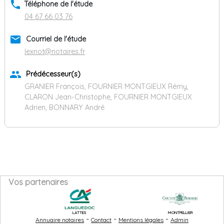
phone
Téléphone de l'étude
04 67 66 03 76
email
Courriel de l'étude
lexnot@notaires.fr
group
Prédécesseur(s)
GRANIER François, FOURNIER MONTGIEUX Rémy,
CLARON Jean-Christophe, FOURNIER MONTGIEUX
Adrien, BONNARY André
Vos partenaires
LATTES
MONTPELLIER
-
-
-
Annuaire notaires
Contact
Mentions légales
Admin