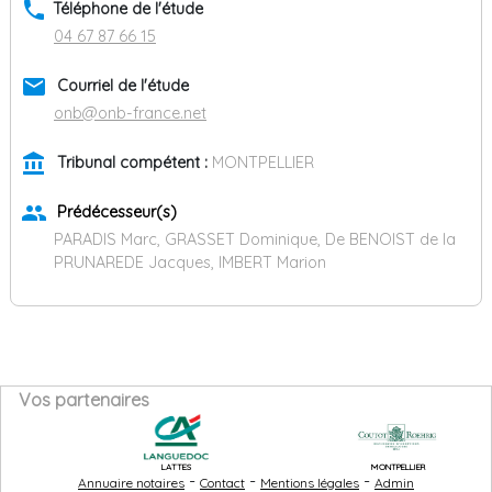
phone
Téléphone de l'étude
04 67 87 66 15
email
Courriel de l'étude
onb@onb-france.net
account_balance
Tribunal compétent :
MONTPELLIER
group
Prédécesseur(s)
PARADIS Marc, GRASSET Dominique, De BENOIST de la
PRUNAREDE Jacques, IMBERT Marion
Vos partenaires
LATTES
MONTPELLIER
-
-
-
Annuaire notaires
Contact
Mentions légales
Admin