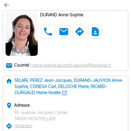
arrow_back
DURAND Anne-Sophie
phone
email
directions
contact_page
email
Courriel :
anne-sophie.durand-jauvion@notaires.fr
home
SELARL PEREZ Jean-Jacques, DURAND-JAUVION Anne-
Sophie, CONESA Carl, DELOCHE Marie, RICARD-
OURGAUD Marie-Noëlle
place
Adresse
55, avenue Jacques Cartier
34000 MONTPELLIER
directions
Itinéraire