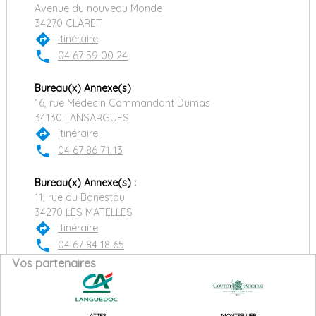
Avenue du nouveau Monde
34270 CLARET
directions
Itinéraire
phone
04 67 59 00 24
Bureau(x) Annexe(s)
16, rue Médecin Commandant Dumas
34130 LANSARGUES
directions
Itinéraire
phone
04 67 86 71 13
Bureau(x) Annexe(s) :
11, rue du Banestou
34270 LES MATELLES
directions
Itinéraire
phone
04 67 84 18 65
Vos partenaires
LATTES
MONTPELLIER