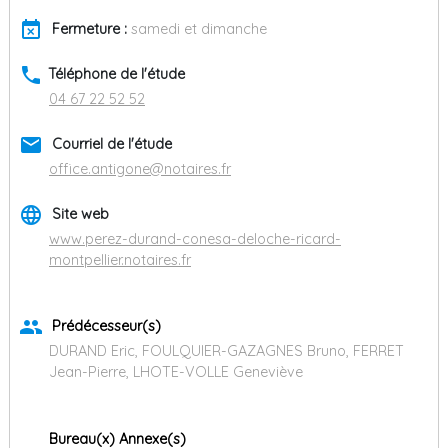
event_busy
Fermeture :
samedi et dimanche
phone
Téléphone de l'étude
04 67 22 52 52
email
Courriel de l'étude
office.antigone@notaires.fr
language
Site web
www.perez-durand-conesa-deloche-ricard-
montpellier.notaires.fr
group
Prédécesseur(s)
DURAND Eric, FOULQUIER-GAZAGNES Bruno, FERRET
Jean-Pierre, LHOTE-VOLLE Geneviève
Bureau(x) Annexe(s)