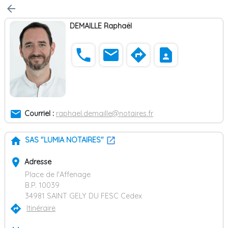
arrow_back
DEMAILLE Raphaël
phone
email
directions
contact_page
email
Courriel :
raphael.demaille@notaires.fr
home
SAS "LUMIA NOTAIRES"
place
Adresse
Place de l'Affenage
B.P. 10039
34981 SAINT GELY DU FESC Cedex
directions
Itinéraire