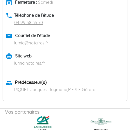
event_busy
Fermeture :
Samedi
phone
Téléphone de l'étude
04 99 58 35 70
email
Courriel de l'étude
lumia@notaires.fr
language
Site web
lumia.notaires.fr
group
Prédécesseur(s)
PIQUET Jacques-Raymond,MERLE Gérard
Vos partenaires
LATTES
MONTPELLIER