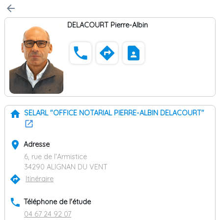
arrow_back
DELACOURT Pierre-Albin
phone
directions
contact_page
home
SELARL "OFFICE NOTARIAL PIERRE-ALBIN DELACOURT"
place
Adresse
6, rue de l'Armistice
34290 ALIGNAN DU VENT
directions
Itinéraire
phone
Téléphone de l'étude
04 67 24 92 07