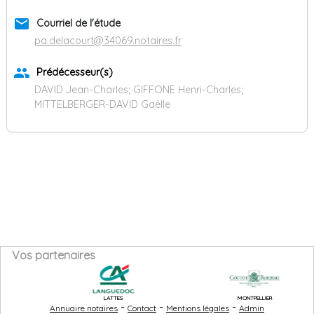
email
Courriel de l'étude
pa.delacourt@34069.notaires.fr
group
Prédécesseur(s)
DAVID Jean-Charles; GIFFONE Henri-Charles;
MITTELBERGER-DAVID Gaëlle
Vos partenaires
LATTES
MONTPELLIER
-
-
-
Annuaire notaires
Contact
Mentions légales
Admin