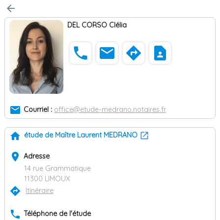
arrow_back
DEL CORSO Clélia
phone
email
directions
contact_page
email
Courriel :
office@etude-medrano.notaires.fr
home
étude de Maître Laurent MEDRANO
place
Adresse
14 rue Grammatique
11300 LIMOUX
directions
Itinéraire
phone
Téléphone de l'étude