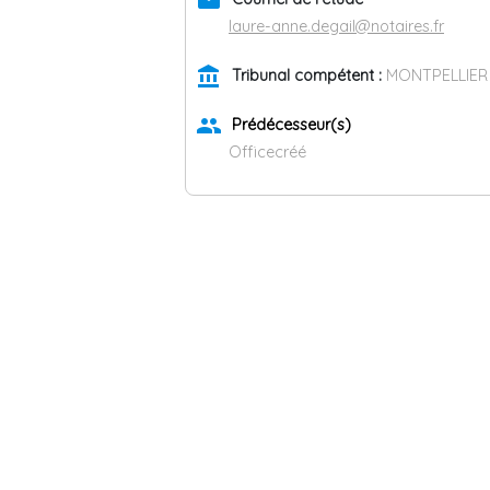
email
laure-anne.degail@notaires.fr
account_balance
Tribunal compétent :
MONTPELLIER
group
Prédécesseur(s)
Officecréé