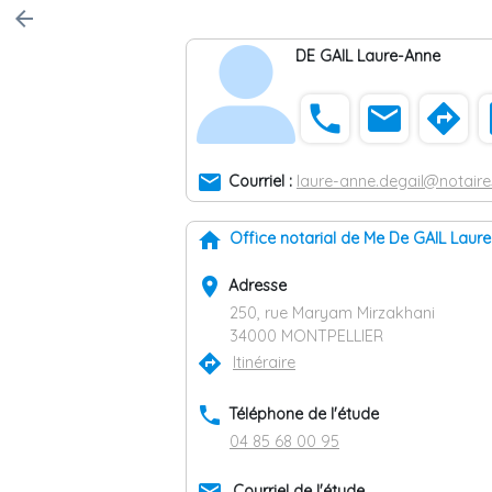
arrow_back
DE GAIL Laure-Anne
phone
email
directions
co
email
Courriel :
laure-anne.degail@notaires
home
Office notarial de Me De GAIL Laur
place
Adresse
250, rue Maryam Mirzakhani
34000 MONTPELLIER
directions
Itinéraire
phone
Téléphone de l'étude
04 85 68 00 95
Courriel de l'étude