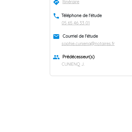
directions
Itinéraire
phone
Téléphone de l'étude
05 65 46 33 01
email
Courriel de l'étude
sophie.cunienq@notaires.fr
group
Prédécesseur(s)
CUNIENQ J.