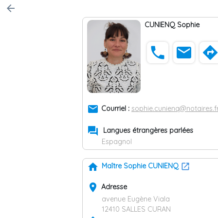
arrow_back
CUNIENQ Sophie
phone
email
direction
email
Courriel :
sophie.cunienq@notaires.f
forum
Langues étrangères parlées
Espagnol
home
Maître Sophie CUNIENQ
place
Adresse
avenue Eugène Viala
12410 SALLES CURAN