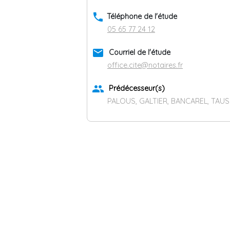
phone
Téléphone de l'étude
05 65 77 24 12
email
Courriel de l'étude
office.cite@notaires.fr
group
Prédécesseur(s)
PALOUS, GALTIER, BANCAREL, TAU