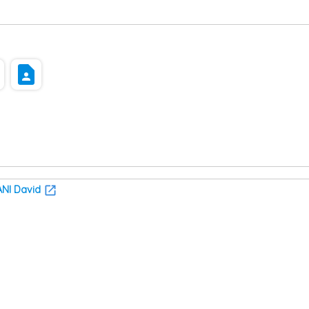
s
contact_page
NI David