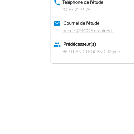
phone
Téléphone de l'étude
04 67 21 73 76
email
Courriel de l'étude
accueil@34046.notaires.fr
group
Prédécesseur(s)
BERTRAND-LEGRAND Régine