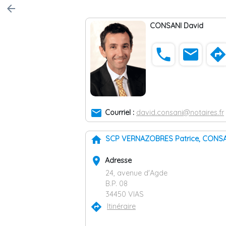
arrow_back
CONSANI David
phone
email
direction
email
Courriel :
david.consani@notaires.fr
home
SCP VERNAZOBRES Patrice, CONSA
place
Adresse
24, avenue d'Agde
B.P. 08
34450 VIAS
directions
Itinéraire