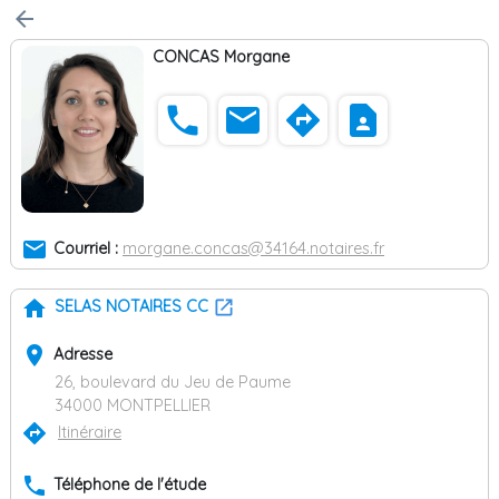
arrow_back
CONCAS Morgane
phone
email
directions
contact_page
email
Courriel :
morgane.concas@34164.notaires.fr
home
SELAS NOTAIRES CC
place
Adresse
26, boulevard du Jeu de Paume
34000 MONTPELLIER
directions
Itinéraire
phone
Téléphone de l'étude