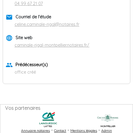
04 99 67 21 07
email
Courriel de l'étude
celine.caminale-rigal@notaires.fr
language
Site web
caminale-rigal-montpellier.notaires.fr/
group
Prédécesseur(s)
office créé
Vos partenaires
LATTES
MONTPELLIER
-
-
-
Annuaire notaires
Contact
Mentions légales
Admin