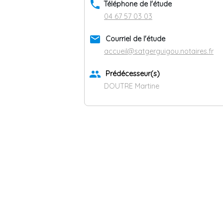
phone
Téléphone de l'étude
04 67 57 03 03
email
Courriel de l'étude
accueil@satgerguigou.notaires.fr
group
Prédécesseur(s)
DOUTRE Martine