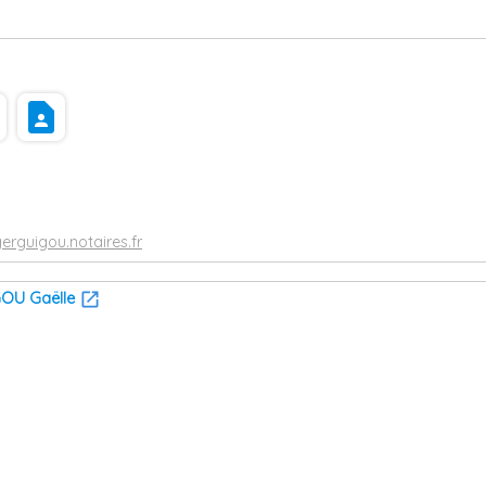
s
contact_page
rguigou.notaires.fr
GOU Gaëlle