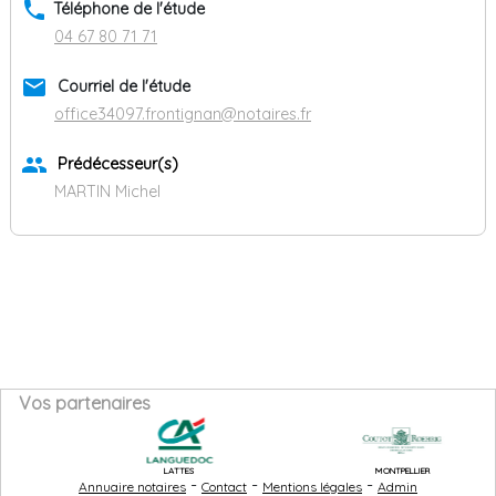
phone
Téléphone de l'étude
04 67 80 71 71
email
Courriel de l'étude
office34097.frontignan@notaires.fr
group
Prédécesseur(s)
MARTIN Michel
Vos partenaires
LATTES
MONTPELLIER
-
-
-
Annuaire notaires
Contact
Mentions légales
Admin