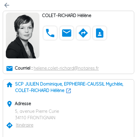
arrow_back
COLET-RICHARD Hélène
phone
email
directions
contact_page
email
Courriel :
helene.colet-richard@notaires.fr
home
SCP JULIEN Dominique, EPPHERRE-CAUSSIL Mychèle,
COLET-RICHARD Hélène
place
Adresse
5, avenue Pierre Curie
34110 FRONTIGNAN
directions
Itinéraire