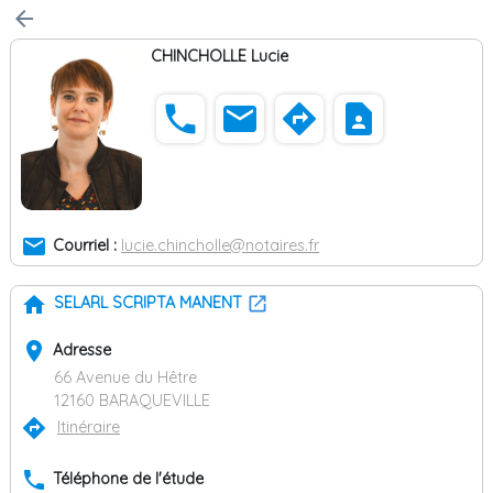
arrow_back
CHINCHOLLE Lucie
phone
email
directions
contact_page
email
Courriel :
lucie.chincholle@notaires.fr
home
SELARL SCRIPTA MANENT
place
Adresse
66 Avenue du Hêtre
12160 BARAQUEVILLE
directions
Itinéraire
phone
Téléphone de l'étude