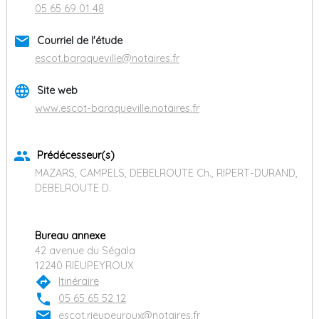
05 65 69 01 48
email
Courriel de l'étude
escot.baraqueville@notaires.fr
language
Site web
www.escot-baraqueville.notaires.fr
group
Prédécesseur(s)
MAZARS, CAMPELS, DEBELROUTE Ch., RIPERT-DURAND,
DEBELROUTE D.
Bureau annexe
42 avenue du Ségala
12240 RIEUPEYROUX
directions
Itinéraire
phone
05 65 65 52 12
email
escot.rieupeyroux@notaires.fr