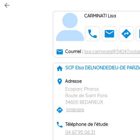
arrow_back
CARMINATI Lisa
phone
email
directions
co
email
Courriel :
lisa.carminati@34047.notai
home
SCP Elsa DELNONDEDIEU-DE PARZ
place
Adresse
Ecoparc Phoros
Route de Saint Pons
34600 BEDARIEUX
directions
Itinéraire
phone
Téléphone de l'étude
04 67 95 06 31