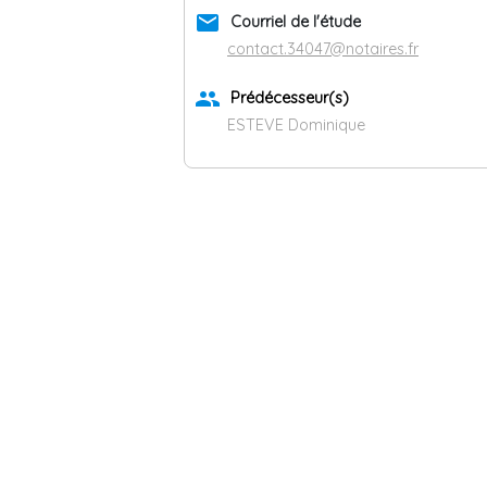
email
Courriel de l'étude
contact.34047@notaires.fr
group
Prédécesseur(s)
ESTEVE Dominique