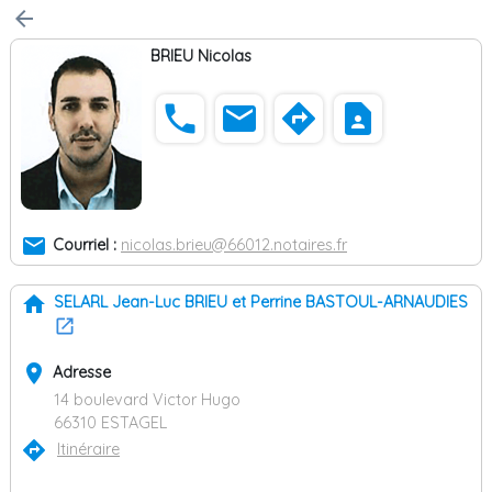
arrow_back
BRIEU Nicolas
phone
email
directions
contact_page
email
Courriel :
nicolas.brieu@66012.notaires.fr
home
SELARL Jean-Luc BRIEU et Perrine BASTOUL-ARNAUDIES
place
Adresse
14 boulevard Victor Hugo
66310 ESTAGEL
directions
Itinéraire