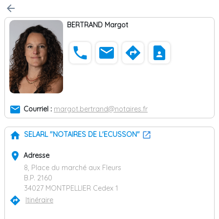
arrow_back
BERTRAND Margot
phone
email
directions
contact_page
email
Courriel :
margot.bertrand@notaires.fr
home
SELARL "NOTAIRES DE L'ECUSSON"
place
Adresse
8, Place du marché aux Fleurs
B.P. 2160
34027 MONTPELLIER Cedex 1
directions
Itinéraire