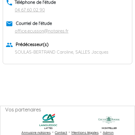
phone
Téléphone de l'étude
04 67 60 02 90
email
Courriel de l'étude
office.ecusson@notaires.fr
group
Prédécesseur(s)
SOULAS-BERTRAND Caroline, SALLES Jacques
Vos partenaires
LATTES
MONTPELLIER
-
-
-
Annuaire notaires
Contact
Mentions légales
Admin