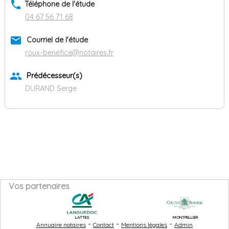
phone
Téléphone de l'étude
04 67 56 71 68
email
Courriel de l'étude
roux-benefice@notaires.fr
group
Prédécesseur(s)
DURAND Serge
Vos partenaires
LATTES
MONTPELLIER
-
-
-
Annuaire notaires
Contact
Mentions légales
Admin