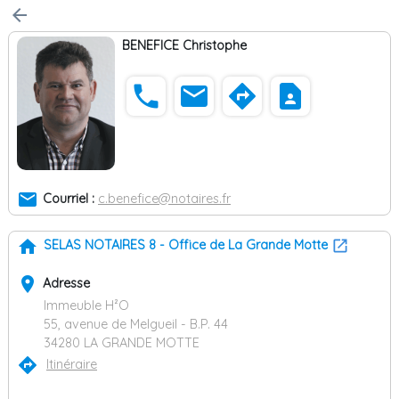
arrow_back
BENEFICE Christophe
phone
email
directions
contact_page
email
Courriel :
c.benefice@notaires.fr
home
SELAS NOTAIRES 8 - Office de La Grande Motte
place
Adresse
Immeuble H²O
55, avenue de Melgueil - B.P. 44
34280 LA GRANDE MOTTE
directions
Itinéraire