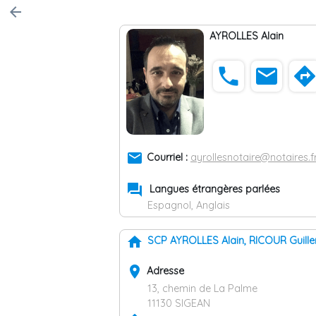
arrow_back
AYROLLES Alain
phone
email
direction
email
Courriel :
ayrollesnotaire@notaires.f
forum
Langues étrangères parlées
Espagnol, Anglais
home
SCP AYROLLES Alain, RICOUR Gui
place
Adresse
13, chemin de La Palme
11130 SIGEAN