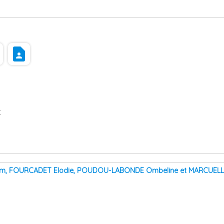
s
contact_page
r
llem, FOURCADET Elodie, POUDOU-LABONDE Ombeline et MARCUEL