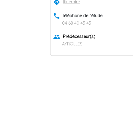
directions
Itinéraire
phone
Téléphone de l'étude
04 68 40 45 45
group
Prédécesseur(s)
AYROLLES