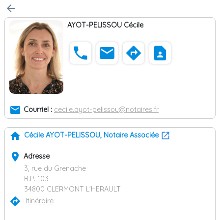
arrow_back
AYOT-PELISSOU Cécile
phone
email
directions
contact_page
email
Courriel :
cecile.ayot-pelissou@notaires.fr
home
Cécile AYOT-PELISSOU, Notaire Associée
place
Adresse
3, rue du Grenache
B.P. 103
34800 CLERMONT L'HERAULT
directions
Itinéraire