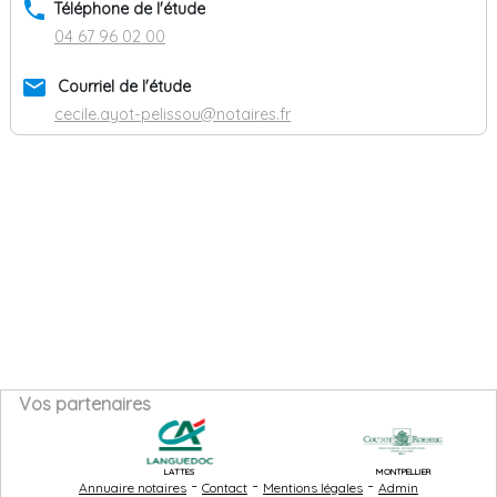
phone
Téléphone de l'étude
04 67 96 02 00
email
Courriel de l'étude
cecile.ayot-pelissou@notaires.fr
Vos partenaires
LATTES
MONTPELLIER
-
-
-
Annuaire notaires
Contact
Mentions légales
Admin