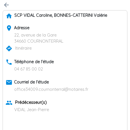
arrow_back
home
SCP VIDAL Caroline, BONNES-CATTERINI Valérie
place
Adresse
22, avenue de la Gare
34660 COURNONTERRAL
directions
Itinéraire
phone
Téléphone de l'étude
04 67 85 00 02
email
Courriel de l'étude
office34009.cournonterral@notaires.fr
group
Prédécesseur(s)
VIDAL Jean-Pierre