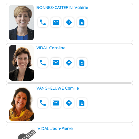
BONNES-CATTERINI Valérie
phone
email
directions
contact_page
VIDAL Caroline
phone
email
directions
contact_page
VANGHELUWE Camille
phone
email
directions
contact_page
VIDAL Jean-Pierre